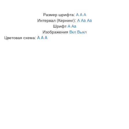
Размер шрифта:
А
А
А
Интервал (Кернинг):
А
Аa
Аa
Шрифт
А
Аa
Изображения
Вкл
Выкл
Цветовая схема:
A
A
A