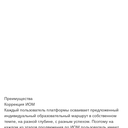
06
Реальная польза
После исполнения рекомендаций системы: прохождения
индивидуального образовательного маршрута и участия в
Преимущества
образовательных мероприятиях, вам будет доступна
Коррекция ИОМ
повторная диагностика для выявления динамики
Каждый пользователь платформы осваивает предложенный
профессионального развития и эффективности проведенных
индивидуальный образовательный маршрут в собственном
образовательных мероприятий
темпе, на разной глубине, с разным успехом. Поэтому на
каждом из этапов продвижения по ИОМ пользователь имеет