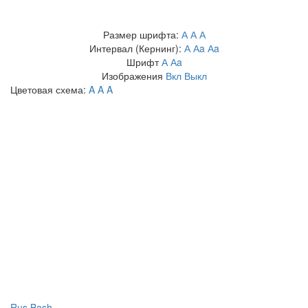
Размер шрифта:
А
А
А
Интервал (Кернинг):
А
Аa
Аa
Шрифт
А
Аa
Изображения
Вкл
Выкл
Цветовая схема:
A
A
A
Rus
Bash